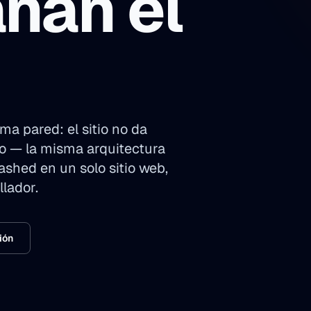
nan el
a pared: el sitio no da
go — la misma arquitectura
shed en un solo sitio web,
lador.
ión