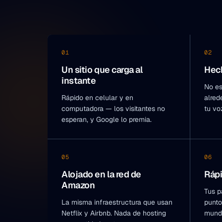
01
02
Un sitio que carga al
Hech
instante
No es
Rápido en celular y en
alred
computadora — los visitantes no
tu vo
esperan, y Google lo premia.
05
06
Alojado en la red de
Rápi
Amazon
Tus p
La misma infraestructura que usan
punto
Netflix y Airbnb. Nada de hosting
mund