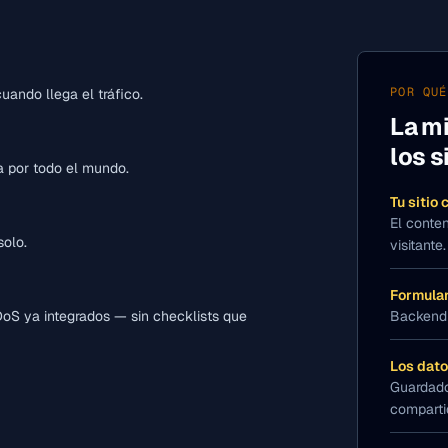
POR QUÉ
uando llega el tráfico.
La m
los s
a por todo el mundo.
Tu sitio
El conte
solo.
visitante.
Formular
oS ya integrados — sin checklists que
Backend 
Los dato
Guardado
comparti