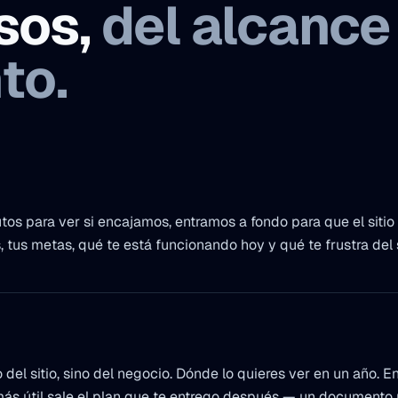
sos,
del alcance 
to.
s para ver si encajamos, entramos a fondo para que el sitio q
, tus metas, qué te está funcionando hoy y qué te frustra del 
el sitio, sino del negocio. Dónde lo quieres ver en un año. En c
más útil sale el plan que te entrego después — un documento