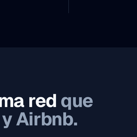
sma red
que
 y Airbnb.