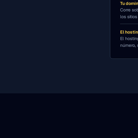
Tu domin
Corre so
los sitio
El hosti
El hosti
número, 