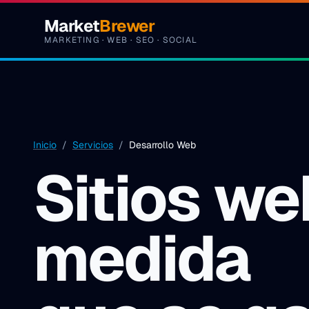
Saltar al contenido
Market
Brewer
MARKETING · WEB · SEO · SOCIAL
Inicio
/
Servicios
/
Desarrollo Web
Sitios we
medida