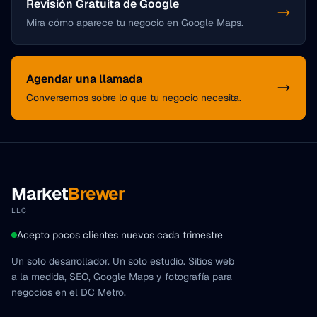
Revisión Gratuita de Google
Mira cómo aparece tu negocio en Google Maps.
Agendar una llamada
Conversemos sobre lo que tu negocio necesita.
Market
Brewer
Navegación del pie de página
LLC
Acepto pocos clientes nuevos cada trimestre
Un solo desarrollador. Un solo estudio. Sitios web
a la medida, SEO, Google Maps y fotografía para
negocios en el DC Metro.