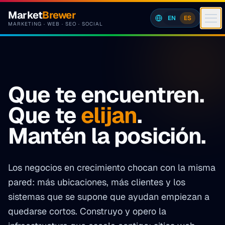
Saltar al contenido
Market
Brewer
EN
ES
MARKETING · WEB · SEO · SOCIAL
Que te encuentren.
Que te
elijan
.
Mantén la posición.
Los negocios en crecimiento chocan con la misma
pared: más ubicaciones, más clientes y los
sistemas que se supone que ayudan empiezan a
quedarse cortos. Construyo y opero la