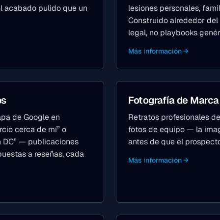
el acabado pulido que un
lesiones personales, famil
Construido alrededor de
legal, no playbooks gené
Más información →
ps
Fotografía de Marca
apa de Google en
Retratos profesionales de
io cerca de mí” o
fotos de equipo — la ima
n DC” — publicaciones
antes de que el prospecto
puestas a reseñas, cada
Más información →